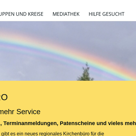
UPPEN UND KREISE
MEDIATHEK
HILFE GESUCHT
RO
mehr Service
, Terminanmeldungen, Patenscheine und vieles meh
 gibt es ein neues regionales Kirchenbüro für die